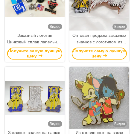
Видео
Видео
Заказный логотип
Оптовая продажа заказных
Цинковый сплав лапельный
значков с логотипом из
штифт толщиной 1,5 мм
мягкой эмали, толщина
Получите самую лучшую
Получите самую лучшую
для деловых подарков и
металла 1,5 мм
цену
цену
сувениров
Видео
Видео
Заказные значки на лацкан
Изготовленные на заказ