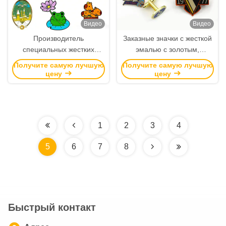
Видео
Видео
Производитель
Заказные значки с жесткой
специальных жестких
эмалью с золотым,
эмалированных булавок
серебряным или медным
Получите самую лучшую
Получите самую лучшую
покрытием
цену
цену
1
2
3
4
5
6
7
8
Быстрый контакт