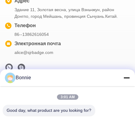
Адрес
Здание 11, Золотая весна, улица Вэньчжун, район
Донгпо, город Мейшань, провинция Сычуань.Китай.
Телефон
86--13862616054
Электронная почта
alice@sjrbadge.com
Bonnie
Наша рассылка
Подпишитесь на нашу информационную рассылку для
3:01 AM
получения скидок и прочего.
Good day, what product are you looking for?