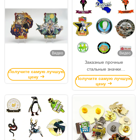
Видео
Видео
Заказные прочные
стальные значки
Получите самую лучшую
¦Уникальная форма с
цену
Получите самую лучшую
цветным эмалированным
цену
¦Брендирующие булавки с
защитными булавками