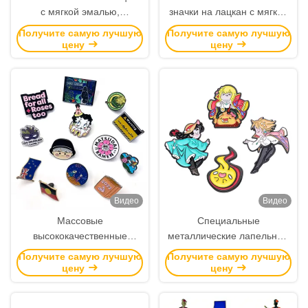
с мягкой эмалью,
значки на лацкан с мягкой
толщиной 1,5 мм и
эмалью и индивидуальным
Получите самую лучшую
Получите самую лучшую
персонализированным
логотипом толщиной 1,5
цену
цену
логотипом
мм для брендинга и
подарков
Видео
Видео
Массовые
Специальные
высококачественные
металлические лапельные
индивидуальные значки с
булавки для организаций и
Получите самую лучшую
Получите самую лучшую
логотипом из мягкой
мероприятий
цену
цену
эмали, металлические
значки с толщиной 1,5 мм