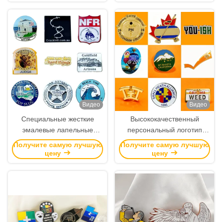
мягкой эмалью и железом
или цинковым сплавом для
сувенирного крепления
Видео
Видео
Специальные жесткие
Высококачественный
эмалевые лапельные
персональный логотип
булавки с индивидуальным
цинкового сплава с
Получите самую лучшую
Получите самую лучшую
логотипом для
магнитным прикреплением
цену
цену
корпоративного брендинга
для деловых подарков