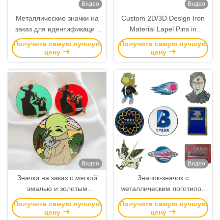
Видео
Видео
Металлические значки на
Custom 2D/3D Design Iron
заказ для идентификации
Material Lapel Pins in
организации
Customer Size for Corporate
Получите самую лучшую
Получите самую лучшую
Branding and Events
цену
цену
Видео
Видео
Значки на заказ с мягкой
Значок-значок с
эмалью и золотым
металлическим логотипом
покрытием для
на заказ без минимального
Получите самую лучшую
Получите самую лучшую
корпоративного брендинга
заказа с твердой или
цену
цену