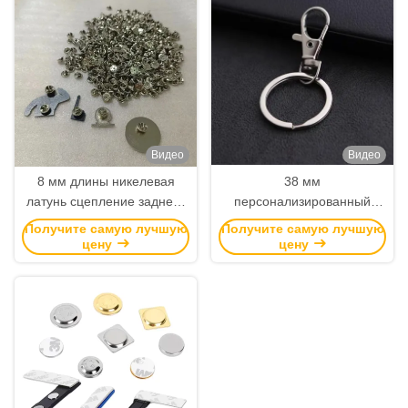
Видео
Видео
8 мм длины никелевая
38 мм
латунь сцепление заднего
персонализированный
булава с бабочкой
высокопрочный ключевой
Получите самую лучшую
Получите самую лучшую
сцепление для легкой
цепь и карабинерный
цену
цену
установки без
ключик для повседневного
инструментов
использования и подарков