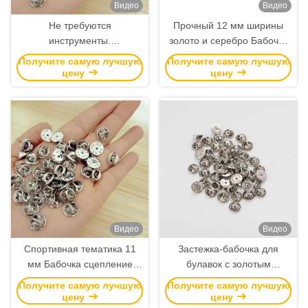
Видео
Видео
Не требуются
Прочный 12 мм ширины
инструменты.
золото и серебро Бабочка
Никелированная латунная
сцепление штиф для
Получите самую лучшую
Получите самую лучшую
застежка-бабочка для
лапельных штифтов и
цену
цену
булавок с размерами 8
значков
мм/10 мм/12 мм для
надежной фиксации
Видео
Видео
Спортивная тематика 11
Застежка-бабочка для
мм Бабочка сцепление
булавок с золотым
Задний штифт с 4,5 мм
никелевым покрытием и
Получите самую лучшую
Получите самую лучшую
лапель штиф сцепление в
цинковым сплавом,
цену
цену