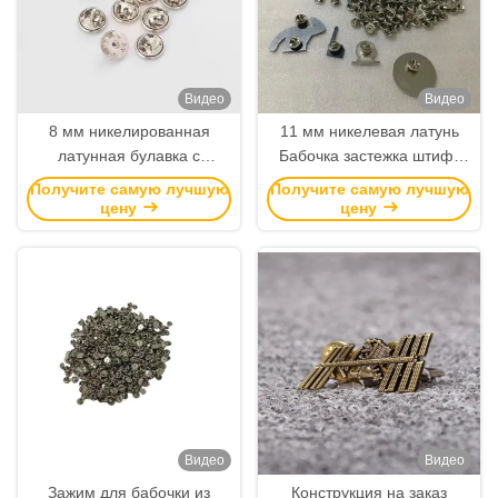
Видео
Видео
8 мм никелированная
11 мм никелевая латунь
латунная булавка с
Бабочка застежка штифт
цанговым зажимом и
без инструментов
Получите самую лучшую
Получите самую лучшую
застежкой-бабочкой для
требуется сцепление назад
цену
цену
значков, не требующих
для лапельных штифтов
инструментов
Видео
Видео
Зажим для бабочки из
Конструкция на заказ