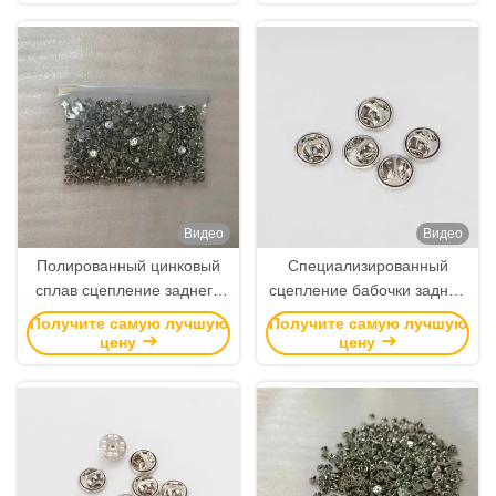
никелевой латуни
размеры 8 мм и 10 мм, для
заколок для галстука
Видео
Видео
Полированный цинковый
Специализированный
сплав сцепление заднего
сцепление бабочки задний
щита Бабочка сцепление с
штифт с длиной 8 мм и
Получите самую лучшую
Получите самую лучшую
индивидуальным размером
никелевая латунь для
цену
цену
для домашнего убранства
лапельных штифтов