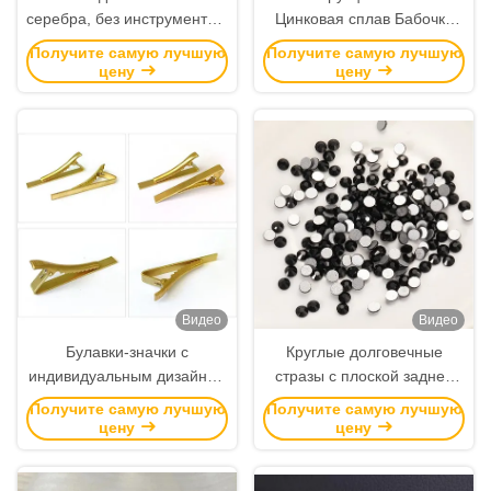
серебра, без инструментов,
Цинковая сплав Бабочка
диаметр 11 мм,
сцепление Задние щитки
Получите самую лучшую
Получите самую лучшую
никелированная латунь
Лапель щитки значок
цену
цену
для булавок и изготовления
держатель для женщин
поделок
Видео
Видео
Булавки-значки с
Круглые долговечные
индивидуальным дизайном
стразы с плоской задней
и шариковой цепочкой для
частью размером 1,5 мм -
Получите самую лучшую
Получите самую лучшую
больших бейджей и
10 мм для украшения
цену
цену
декоративного
значков, медалей и одежды
использования