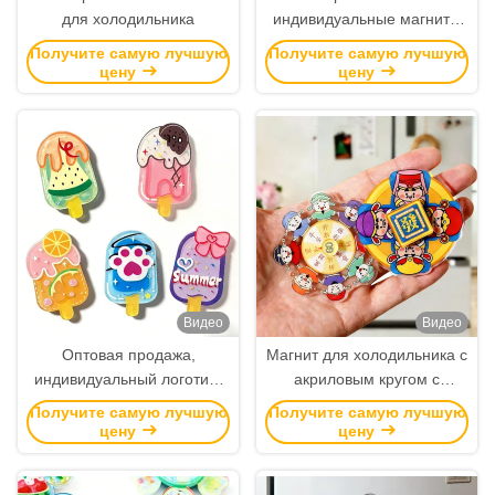
для холодильника
индивидуальные магниты
для холодильников для
Получите самую лучшую
Получите самую лучшую
животных -
цену
цену
персонализированный
акриловый декор премиум
класса и уникальная идея
подарка
Видео
Видео
Оптовая продажа,
Магнит для холодильника с
индивидуальный логотип,
акриловым кругом с
летняя наклейка на
спином
Получите самую лучшую
Получите самую лучшую
холодильник с мороженым,
цену
цену
креативный мультфильм,
акриловый магнит на