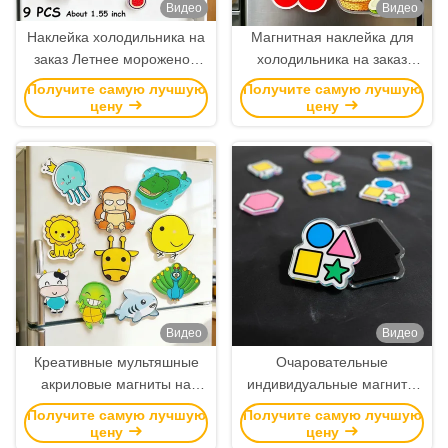
Видео
Видео
Наклейка холодильника на
Магнитная наклейка для
заказ Летнее мороженое
холодильника на заказ
Мультфильм Акриловый
акриловая сильная
Получите самую лучшую
Получите самую лучшую
магнит Оптовая торговля
магнитные размеры
цену
цену
формы оптом
Видео
Видео
Креативные мультяшные
Очаровательные
акриловые магниты на
индивидуальные магниты
холодильник с
для холодильников для
Получите самую лучшую
Получите самую лучшую
индивидуальным
животных служат
цену
цену