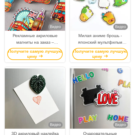
Видео
Видео
Рекламные акриловые
Милая аниме брошь -
магниты на заказ –
японский мультфильм
Магниты на холодильник с
акриловый пин,
Получите самую лучшую
Получите самую лучшую
аниме-дизайном,
высококачественное
цену
цену
напечатанные для оптовой
украшение и аксессуары
продажи сувениров и
для девочек
подарков
Видео
Видео
3D акриловый наклейка
Очаровательные