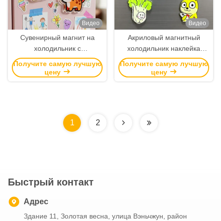
Видео
Видео
Сувенирный магнит на
Акриловый магнитный
холодильник с
холодильник наклейка
индивидуальным
рекламный акриловый
Получите самую лучшую
Получите самую лучшую
логотипом, акриловые
подвесок холодильник
цену
цену
наклейки-магниты на
магниты
холодильник, акриловые
магниты с дизайном в
стиле мультфильмов и
1
2
аниме
Быстрый контакт
Адрес
Здание 11, Золотая весна, улица Вэньчжун, район