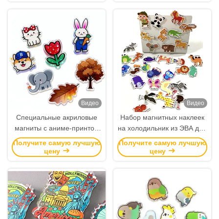
логотипом оптом.
персональным акриловым
декором и уникальными
подарками.
Видео
Видео
Специальные акриловые
Набор магнитных наклеек
магниты с аниме-принтом
на холодильник из ЭВА для
являются рекламными
детей, развивающие
Получите самую лучшую
Получите самую лучшую
сувенирами холодильника
игрушки, мультяшные
цену
цену
и оптовыми подарками.
магнитные наклейки,
домашний декор