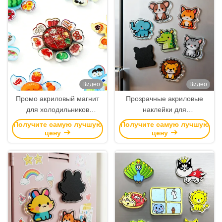
холодильник
Видео
Видео
Промо акриловый магнит
Прозрачные акриловые
для холодильников
наклейки для
Сувениры для туризма
холодильников,
Получите самую лучшую
Получите самую лучшую
Магнит для аниме Магнит
изготовленные по заказу
цену
цену
для акриловых прядей