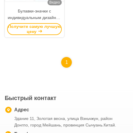
Видео
Булавки-значки с
индивидуальным дизайном
и шариковой цепочкой для
Получите самую лучшую
больших бейджей и
цену
декоративного
использования
1
Быстрый контакт
Адрес
Здание 11, Золотая весна, улица Вэньчжун, район
Донгпо, город Мейшань, провинция Сычуань.Китай.