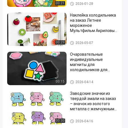
настраиваемая по
Acrylic Refrigerator Stickers
00:21
2026-01-28
размеру и форме
Наклейка холодильника
на заказ Летнее
мороженое
Мультфильм Акриловый
магнит Оптовая
торговля
Acrylic Refrigerator Stickers
00:29
2026-05-07
Очаровательные
индивидуальные
магниты для
холодильников для
животных служат
персональным
Acrylic Refrigerator Stickers
00:15
2026-04-14
акриловым декором и
уникальными
Заводские значки из
подарками.
твердой эмали на заказ
– значок из золотого
металла с жемчужным
порошком – милый
сувенирный значок на
изготовленные на заказ шты
00:30
2026-04-16
лацкан
ри отворотом