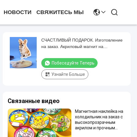
НОВОСТИ
СВЯЖИТЕСЬ МЫ
СЧАСТЛИВЫЙ ПОДАРОК. Изготовление
на заказ. Акриловый магнит на
холодильник с дизайном питомца.
Милый аниме-магнит с голографической
Побеседуйте Теперь
пластиковой наклейкой.
Узнайте Больше
Связанные видео
Магнитная наклейка на
холодильник на заказ с
высокопрозрачным
акрилом и прочным
магнитным дизайном,