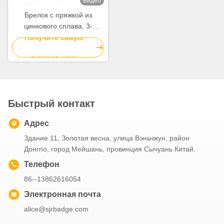
Видео
Брелок с пряжкой из
цинкового сплава, 3-
точечный замок для
Получите самую
багажа, одежды, брелок с
лучшую цену
рыбой, оптовая продажа
Быстрый контакт
Адрес
Здание 11, Золотая весна, улица Вэньчжун, район
Донгпо, город Мейшань, провинция Сычуань.Китай.
Телефон
86--13862616054
Электронная почта
alice@sjrbadge.com