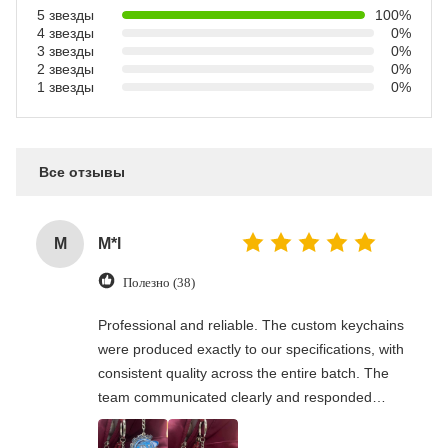
5 звезды
100%
4 звезды
0%
3 звезды
0%
2 звезды
0%
1 звезды
0%
Все отзывы
M
M*l
Полезно (38)
Professional and reliable. The custom keychains
were produced exactly to our specifications, with
consistent quality across the entire batch. The
team communicated clearly and responded
quickly to our questions. Shipping to the US was
on time and packaging was secure. A trusted