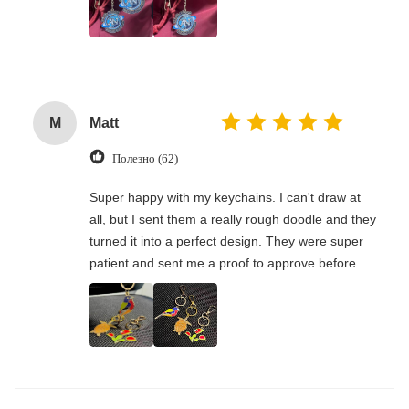
partner for custom merchandise. Will work with
them again.
M
Matt
Полезно (62)
Super happy with my keychains. I can't draw at
all, but I sent them a really rough doodle and they
turned it into a perfect design. They were super
patient and sent me a proof to approve before
making everything. The final product looks
awesome – exactly what I had in my head. Great
service, good communication. Definitely using
them again.