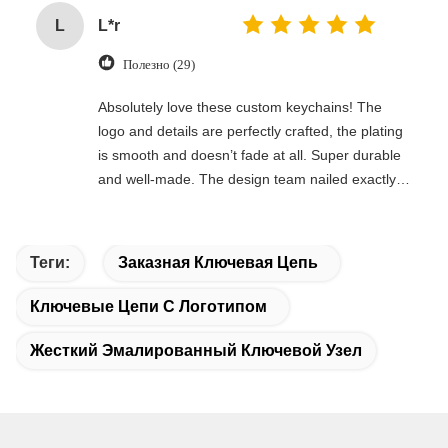
L
L*r
Полезно (29)
Absolutely love these custom keychains! The
logo and details are perfectly crafted, the plating
is smooth and doesn’t fade at all. Super durable
and well-made. The design team nailed exactly
what I wanted, fast turnaround and great
communication. Perfect for corporate gifts and
personal use. Highly recommend to everyone!
Теги:
Заказная Ключевая Цепь
Ключевые Цепи С Логотипом
Жесткий Эмалированный Ключевой Узел