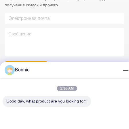
получения скидок и прочего.
Свяжитесь Мы
Bonnie
1:36 AM
Политика уединения
|
Карта сайта
| Качество Китая хорошее
изготовленные на заказ штыри отворотом Поставщик. ©
Good day, what product are you looking for?
авторского права 2025-2026 Meishan Jize Crafts Co., Ltd. . Все
права защищены.