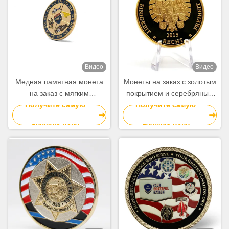
Видео
Видео
Медная памятная монета
Монеты на заказ с золотым
на заказ с мягким
покрытием и серебряным
эмалированным
покрытием. Монеты-
Получите самую
Получите самую
эмалированным
сувениры.
лучшую цену
лучшую цену
эмалированным
эмалированным
эмалированным
эмалированным
эмалированным
эмалированным
эмалированным
эмалированным
эмалированным
эмалированным