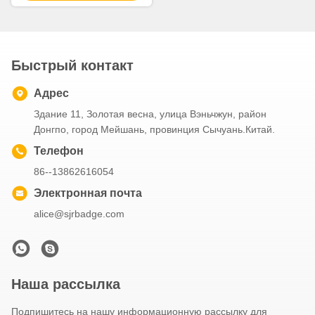
лучшую цену
использования
эмалированн
Быстрый контакт
Адрес
Здание 11, Золотая весна, улица Вэньчжун, район
Донгпо, город Мейшань, провинция Сычуань.Китай.
Телефон
86--13862616054
Электронная почта
alice@sjrbadge.com
Наша рассылка
Подпишитесь на нашу информационную рассылку для