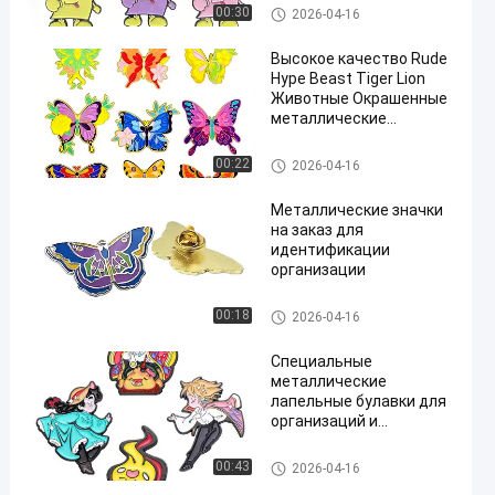
сувенирный значок на
изготовленные на заказ шты
00:30
2026-04-16
лацкан
ри отворотом
Высокое качество Rude
Hype Beast Tiger Lion
Животные Окрашенные
металлические
эмалированные булавки
изготовленные на заказ шты
00:22
2026-04-16
ри отворотом
Металлические значки
на заказ для
идентификации
организации
изготовленные на заказ шты
00:18
2026-04-16
ри отворотом
Специальные
металлические
лапельные булавки для
организаций и
мероприятий
изготовленные на заказ шты
00:43
2026-04-16
ри отворотом