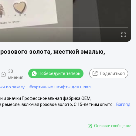
 розового золота, жесткой эмалью,
30
Побеседуйте теперь
Поделиться
мнения
ки по заказу
#
картинные штифты для шляп
и и значки Профессиональная фабрика OEM,
емесле, включая розовое золото, С 15-летним опыто...
Взгляд
Оставьте сообщение