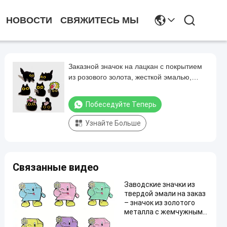
НОВОСТИ
СВЯЖИТЕСЬ МЫ
Заказной значок на лацкан с покрытием
из розового золота, жесткой эмалью,
винтажный металлический значок
Побеседуйте Теперь
Узнайте Больше
Связанные видео
Заводские значки из
твердой эмали на заказ
– значок из золотого
металла с жемчужным
порошком – милый