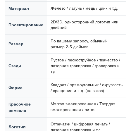
Железо / латунь / медь / цинк и т.д.
Материал
2D/3D, односторонний логотип или
Проектирование
двойной
По вашему запросу, обычный
Размер
размер 2-5 дюймов.
Пустое / пескоструйное / ткачество /
Сзади.
лазерная гравировка / гравировка и
т.д.
Квадрат / прямоугольник / округлость
Форма
/ вращение и т. д. (на заказ)
Мягкая эмалированная / Твердая
Красочное
эмалированная / литая
ремесло
Отпечатки / цифровая печать /
Логотип
лазерная гравировка и т.д.