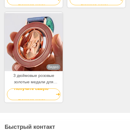
лучшую цену
лучшую цену
сплава
Видео
3 дюймовые розовые
золотые медали для
спорта и наград
Получите самую
лучшую цену
Быстрый контакт