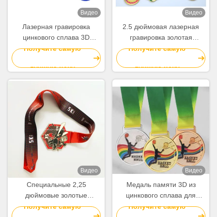
Видео
Видео
Лазерная гравировка
2.5 дюймовая лазерная
цинкового сплава 3D
гравировка золотая
специальные медали для
тяжелая медаль для
Получите самую
Получите самую
наград и признания
чемпионата мира по
лучшую цену
лучшую цену
тяжелой атлетике
Видео
Видео
Специальные 2,25
Медаль памяти 3D из
дюймовые золотые
цинкового сплава для
спортивные медали с 3D-
наград и сувениров
Получите самую
Получите самую
дизайном из цинкового